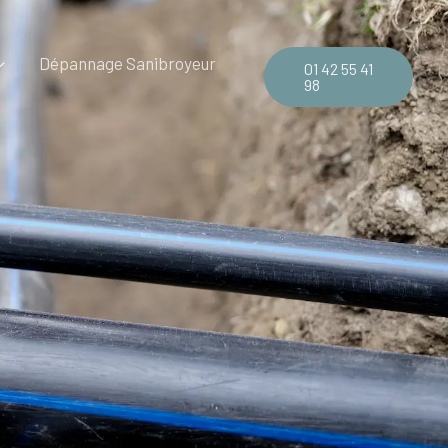
Dépannage Sanibroyeur
01 42 55 41
98