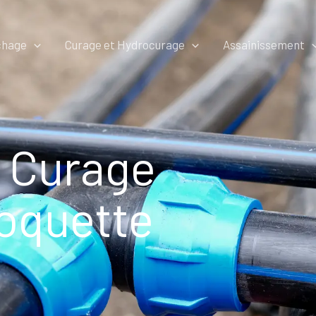
chage
Curage et Hydrocurage
Assainissement
 Curage
oquette